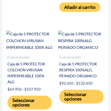
producto
Añadir al carrito
Cubrecolchón
Cubrecolchón
Caja de 5 PROTECTOR
Caja de 5 PROTECTOR
COLCHON VIRUSAN
RESPIRA 100%ALG.
IMPERMEABLE 100%
PEINADO ORGANICO
ALG
Rango
$
92.450
-
$
132.450
de
Rango
$
69.950
-
$
107.950
Este
precios:
de
Seleccionar
Este
desde
pro
precios:
opciones
Seleccionar
$92.450
desde
producto
tien
opciones
hasta
$69.950
tiene
múlt