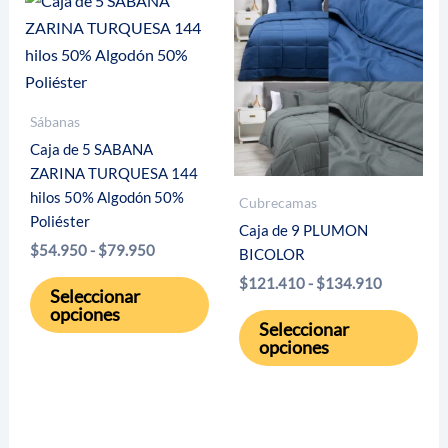
opciones
opci
se
se
pueden
pue
elegir
eleg
Sábanas
en
en
Caja de 5 SABANA
la
la
ZARINA TURQUESA 144
página
pági
hilos 50% Algodón 50%
Cubrecamas
de
de
Poliéster
Caja de 9 PLUMON
producto
pro
Rango
$
54.950
-
$
79.950
BICOLOR
de
Este
Rango
$
121.410
-
$
134.910
precios:
Seleccionar
de
desde
producto
opciones
Este
precios:
$54.950
Seleccionar
tiene
desde
pro
hasta
opciones
$121.410
múltiples
$79.950
tien
hasta
variantes.
múlt
$134.910
Las
vari
opciones
Las