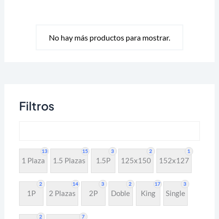
se
opci
pueden
se
elegir
No hay más productos para mostrar.
pue
en
eleg
la
en
página
la
de
pági
producto
Filtros
de
pro
13
15
3
2
1
1 Plaza
1.5 Plazas
1.5P
125x150
152x127
2
14
3
2
17
3
1P
2 Plazas
2P
Doble
King
Single
2
7