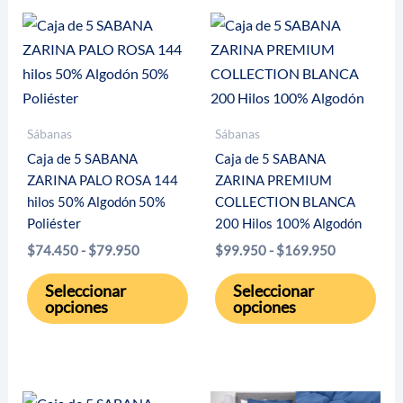
Las
Las
opciones
opci
se
se
pueden
pue
elegir
eleg
Sábanas
Sábanas
en
en
Caja de 5 SABANA
Caja de 5 SABANA
la
la
ZARINA PALO ROSA 144
ZARINA PREMIUM
página
pági
hilos 50% Algodón 50%
COLLECTION BLANCA
de
de
Poliéster
200 Hilos 100% Algodón
producto
pro
Rango
Rango
$
74.450
-
$
79.950
$
99.950
-
$
169.950
de
de
Este
Este
precios:
precios:
Seleccionar
Seleccionar
desde
desde
producto
pro
opciones
opciones
$74.450
$99.950
tiene
tien
hasta
hasta
múltiples
múlt
$79.950
$169.950
variantes.
vari
Las
Las