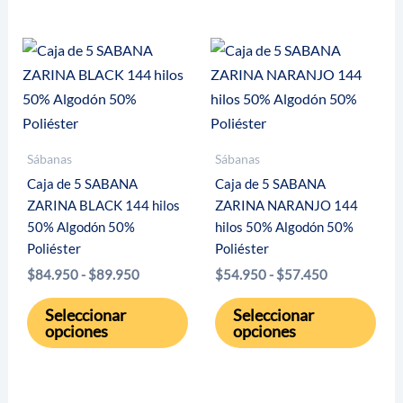
variantes.
vari
Las
Las
opciones
opci
se
se
pueden
pue
elegir
eleg
Sábanas
Sábanas
en
en
Caja de 5 SABANA
Caja de 5 SABANA
la
la
ZARINA BLACK 144 hilos
ZARINA NARANJO 144
página
pági
50% Algodón 50%
hilos 50% Algodón 50%
de
de
Poliéster
Poliéster
producto
pro
Rango
Rango
$
84.950
-
$
89.950
$
54.950
-
$
57.450
de
de
Este
Este
precios:
precios:
Seleccionar
Seleccionar
desde
desde
producto
pro
opciones
opciones
$84.950
$54.950
tiene
tien
hasta
hasta
múltiples
múlt
$89.950
$57.450
variantes.
vari