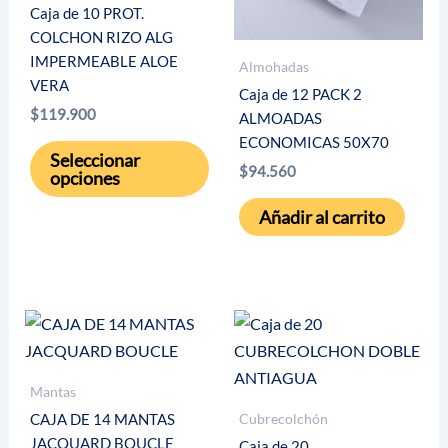
Caja de 10 PROT.
COLCHON RIZO ALG
IMPERMEABLE ALOE
Almohadas
VERA
Caja de 12 PACK 2
$
119.900
ALMOADAS
ECONOMICAS 50X70
Este
Seleccionar
producto
$
94.560
opciones
tiene
Añadir al carrito
múltiples
variantes.
Las
opciones
se
pueden
elegir
Mantas
en
Cubrecolchón
CAJA DE 14 MANTAS
la
JACQUARD BOUCLE
Caja de 20