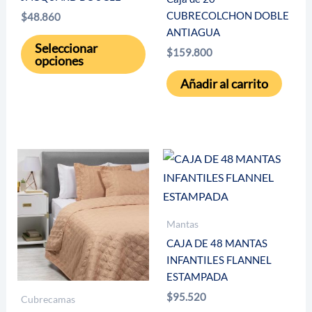
página
CUBRECOLCHON DOBLE
$
48.860
ANTIAGUA
de
Este
Seleccionar
producto
$
159.800
producto
opciones
tiene
Añadir al carrito
múltiples
variantes.
Las
opciones
se
pueden
elegir
Mantas
en
la
CAJA DE 48 MANTAS
INFANTILES FLANNEL
página
ESTAMPADA
de
$
95.520
Cubrecamas
producto