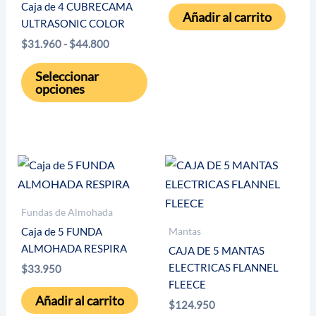
Caja de 4 CUBRECAMA
Añadir al carrito
ULTRASONIC COLOR
Rango
$
31.960
-
$
44.800
de
Este
precios:
Seleccionar
desde
producto
opciones
$31.960
tiene
hasta
múltiples
$44.800
variantes.
Las
opciones
se
Fundas de Almohada
pueden
Mantas
Caja de 5 FUNDA
elegir
ALMOHADA RESPIRA
CAJA DE 5 MANTAS
en
ELECTRICAS FLANNEL
$
33.950
la
FLEECE
página
Añadir al carrito
$
124.950
de