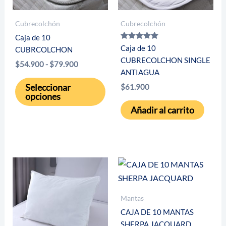
Cubrecolchón
Cubrecolchón
Caja de 10
Valorado con
Caja de 10
CUBRCOLCHON
5.00
CUBRECOLCHON SINGLE
de 5
Rango
$
54.900
-
$
79.900
ANTIAGUA
de
Este
precios:
Seleccionar
$
61.900
desde
producto
opciones
$54.900
tiene
Añadir al carrito
hasta
múltiples
$79.900
variantes.
Las
opciones
se
pueden
Mantas
elegir
CAJA DE 10 MANTAS
en
SHERPA JACQUARD