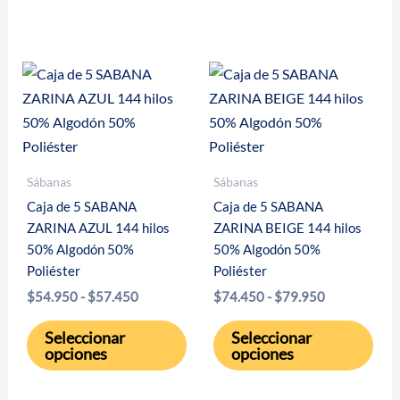
$132.450
hasta
múltiples
$107.950
vari
variantes.
Las
Las
opci
opciones
se
se
pue
pueden
eleg
elegir
en
Sábanas
Sábanas
en
la
Caja de 5 SABANA
Caja de 5 SABANA
la
pági
ZARINA AZUL 144 hilos
ZARINA BEIGE 144 hilos
página
de
50% Algodón 50%
50% Algodón 50%
de
pro
Poliéster
Poliéster
producto
Rango
Rango
$
54.950
-
$
57.450
$
74.450
-
$
79.950
de
de
Este
Este
precios:
precios:
Seleccionar
Seleccionar
desde
desde
producto
pro
opciones
opciones
$54.950
$74.450
tiene
tien
hasta
hasta
múltiples
múlt
$57.450
$79.950