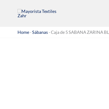
Ir
al
contenido
Home
-
Sábanas
-
Caja de 5 SABANA ZARINA BLA