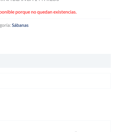
precios:
ponible porque no quedan existencias.
desde
goría:
Sábanas
$56.500
hasta
$80.950