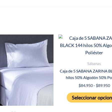
Sábanas
Caja de 5 SABANA ZARINA B
hilos 50% Algodón 50% Pol
R
$
84.950
-
$
89.950
d
p
Seleccionar opcio
d
$
h