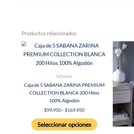
Productos relacionados
Sábanas
Caja de 5 SABANA ZARINA PREMIUM
COLLECTION BLANCA 200 Hilos
100% Algodón
Rango
$
99.950
-
$
169.950
de
Este
precios:
Seleccionar opciones
producto
desde