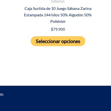
Sábanas
múltiples
89.950
Caja Surtida de 10 Juego Sábana Zarina
variantes.
Estampada 144 hilos 50% Algodón 50%
Las
Poliéster
opciones
$
79.900
se
Este
pueden
Seleccionar opciones
producto
elegir
tiene
en
múltiples
la
variantes.
página
Las
de
opciones
producto
se
um
pueden
elegir
en