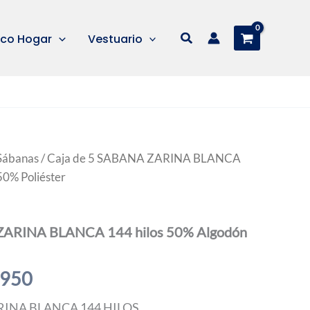
Buscar
co Hogar
Vestuario
Sábanas
/ Caja de 5 SABANA ZARINA BLANCA
50% Poliéster
ZARINA BLANCA 144 hilos 50% Algodón
Rango
.950
de
ARINA BLANCA 144 HILOS