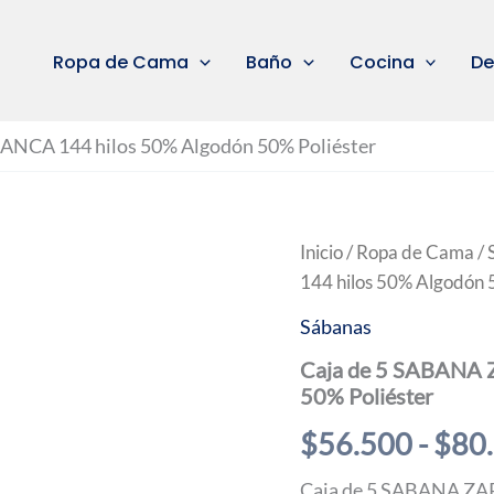
Ropa de Cama
Baño
Cocina
De
NCA 144 hilos 50% Algodón 50% Poliéster
Inicio
/
Ropa de Cama
/
144 hilos 50% Algodón 
Sábanas
Caja de 5 SABANA 
50% Poliéster
$
56.500
-
$
80
Caja de 5 SABANA Z