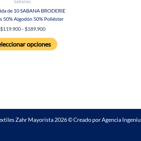
Sábanas
$
tida de 10 SABANA BRODERIE
os 50% Algodón 50% Poliéster
Rango
$
119.900
-
$
189.900
de
Este
precios:
leccionar opciones
producto
desde
$119.900
tiene
hasta
múltiples
$189.900
variantes.
Las
opciones
se
pueden
extiles Zahr Mayorista 2026 © Creado por
Agencia Ingeni
elegir
en
la