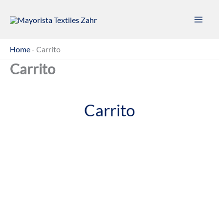
Ir
al
contenido
Home
-
Carrito
Carrito
Carrito