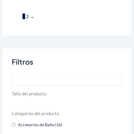
dispensador de jabón y
$
226.800
vaso vidrio.
1
2
→
$
44.280
Filtros
Talla del producto
Categorías del producto
Accesorios de Baño
(16)