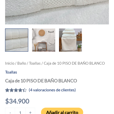
Inicio
/
Baño
/
Toallas
/ Caja de 10 PISO DE BAÑO BLANCO
Toallas
Caja de 10 PISO DE BAÑO BLANCO
(
4
valoraciones de clientes)
Valorado
4
$
34.900
con
4.25
de
5 en base
a
Caja
Añadir al carrito
-
+
valoraciones