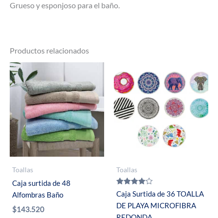
Grueso y esponjoso para el baño.
Productos relacionados
Toallas
Toallas
Caja surtida de 48
Valorado
Caja Surtida de 36 TOALLA
Alfombras Baño
con
DE PLAYA MICROFIBRA
4.00
$
143.520
de 5
REDONDA