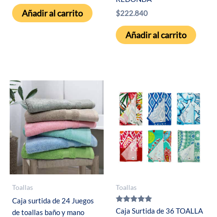
Añadir al carrito
$
222.840
Añadir al carrito
Toallas
Toallas
Caja surtida de 24 Juegos
Valorado con
Caja Surtida de 36 TOALLA
de toallas baño y mano
5.00