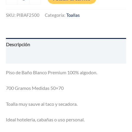
de
de
10
clientes
PISO
SKU:
PIBAF2500
Categoría:
Toallas
DE
BAÑO
BLANCO
cantidad
Descripción
Valoraciones (4)
Piso de Baño Blanco Premium 100% algodon.
700 Gramos Medidas 50×70
Toalla muy sauve al taco y secadora.
Ideal hoteleria, cabañas o uso personal.