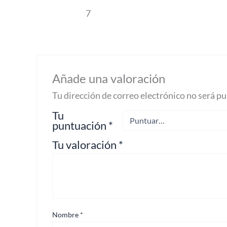
Valorado con
7
5
de 5
Añade una valoración
Tu dirección de correo electrónico no será pu
Tu
puntuación
*
Tu valoración
*
Nombre
*