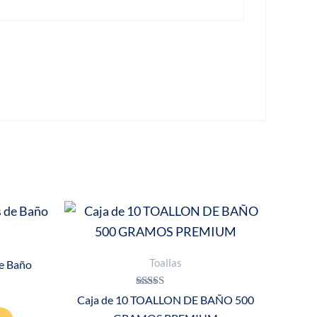
Toallas
de Baño
Valorado con
Caja de 10 TOALLON DE BAÑO 500
5.00