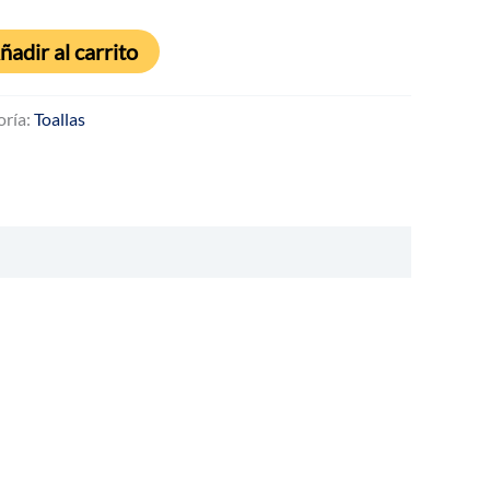
ñadir al carrito
oría:
Toallas