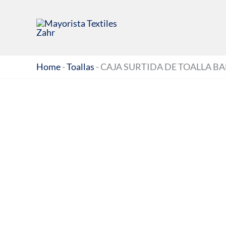
Ir
al
contenido
Home
-
Toallas
-
CAJA SURTIDA DE TOALLA B