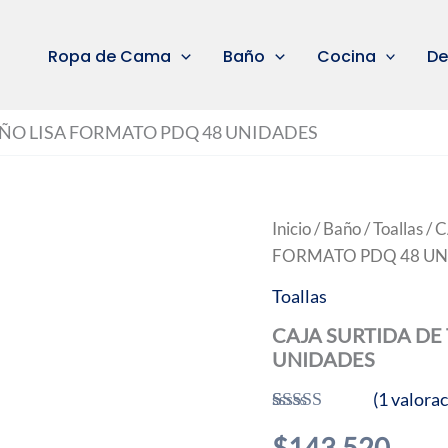
Ropa de Cama
Baño
Cocina
De
AÑO LISA FORMATO PDQ 48 UNIDADES
Inicio
/
Baño
/
Toallas
/ 
FORMATO PDQ 48 UN
Toallas
CAJA SURTIDA DE
UNIDADES
(
1
valorac
Valorado con
1
$
143.520
5.00
de 5 en