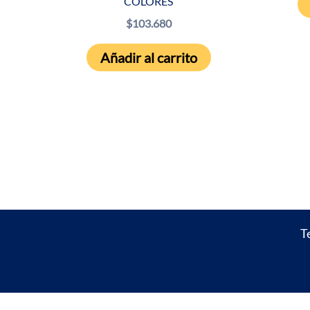
COLORES
de 5
$
103.680
Añadir al carrito
T