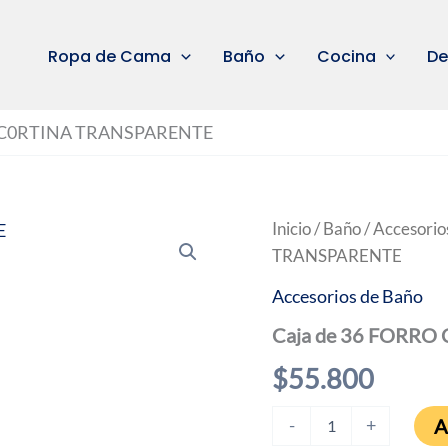
Ropa de Cama
Baño
Cocina
De
O C0RTINA TRANSPARENTE
Inicio
/
Baño
/
Accesorio
TRANSPARENTE
Accesorios de Baño
Caja de 36 FORR
$
55.800
Caja
A
-
+
de