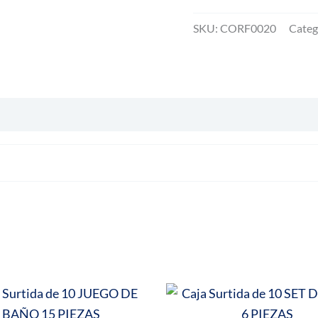
36
FORRO
SKU:
CORF0020
Categ
C0RTINA
TRANSPARENTE
cantidad