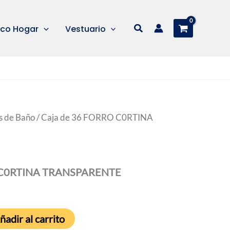
Buscar
co Hogar
Vestuario
s de Baño
/ Caja de 36 FORRO C0RTINA
O C0RTINA TRANSPARENTE
ñadir al carrito