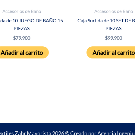
Accesorios de Baño
Accesorios de Baño
tida de 10 JUEGO DE BAÑO 15
Caja Surtida de 10 SET DE
PIEZAS
PIEZAS
$
79.900
$
99.900
Añadir al carrito
Añadir al carrito
extiles Zahr Mayorista 2026 © Creado por
Agencia Ingeni