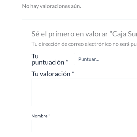
jabón
No hay valoraciones aún.
y
vaso
vidrio.
cantidad
Sé el primero en valorar “Caja Sur
Tu dirección de correo electrónico no será pu
Tu
puntuación
*
Tu valoración
*
Nombre
*