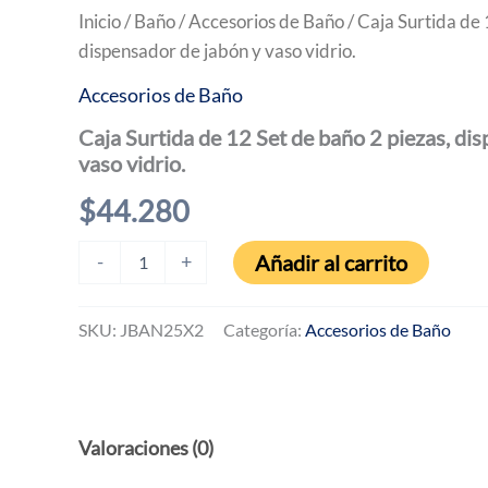
Inicio
/
Baño
/
Accesorios de Baño
/ Caja Surtida de 
dispensador de jabón y vaso vidrio.
Accesorios de Baño
Caja Surtida de 12 Set de baño 2 piezas, di
vaso vidrio.
$
44.280
Caja
Añadir al carrito
-
+
Surtida
de
12
SKU:
JBAN25X2
Categoría:
Accesorios de Baño
Set
de
baño
2
piezas,
Valoraciones (0)
dispensador
de