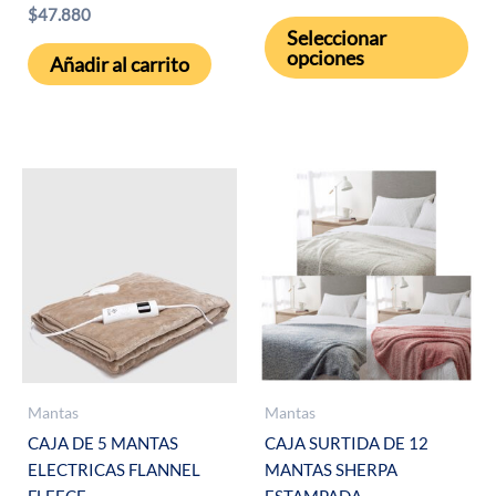
$
47.880
Est
Seleccionar
pro
opciones
Añadir al carrito
tie
múl
var
Las
opc
se
pue
eleg
en
la
pág
de
Mantas
Mantas
pro
CAJA DE 5 MANTAS
CAJA SURTIDA DE 12
ELECTRICAS FLANNEL
MANTAS SHERPA