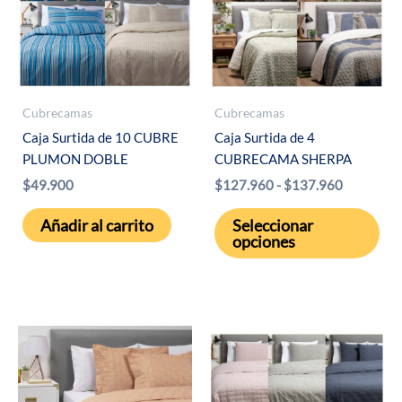
Cubrecamas
Cubrecamas
Caja Surtida de 10 CUBRE
Caja Surtida de 4
PLUMON DOBLE
CUBRECAMA SHERPA
Rango
$
49.900
$
127.960
-
$
137.960
de
Est
precios:
Añadir al carrito
Seleccionar
desde
pro
opciones
$127.960
tie
hasta
múl
$137.960
var
Las
opc
se