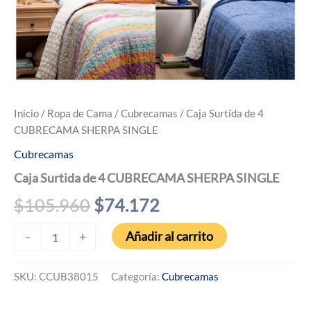
Inicio
/
Ropa de Cama
/
Cubrecamas
/ Caja Surtida de 4
CUBRECAMA SHERPA SINGLE
Cubrecamas
Caja Surtida de 4 CUBRECAMA SHERPA SINGLE
El
El
$
105.960
$
74.172
precio
precio
Caja
Añadir al carrito
-
+
Surtida
original
actual
de
4
SKU:
CCUB38015
Categoría:
Cubrecamas
era:
es:
CUBRECAMA
SHERPA