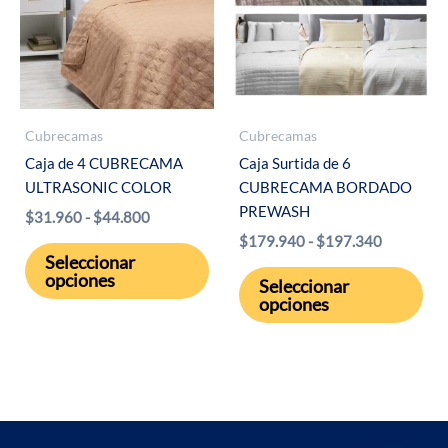
pue
eleg
en
la
pág
Cubrecamas
Cubrecamas
de
Caja de 4 CUBRECAMA
Caja Surtida de 6
pro
ULTRASONIC COLOR
CUBRECAMA BORDADO
PREWASH
Rango
$
31.960
-
$
44.800
de
Rango
$
179.940
-
$
197.340
Este
precios:
de
Seleccionar
Est
desde
producto
precios:
opciones
Seleccionar
$31.960
desde
pro
tiene
opciones
hasta
$179.940
tie
múltiples
$44.800
hasta
múl
$197.340
variantes.
var
Las
Las
opciones
opc
se