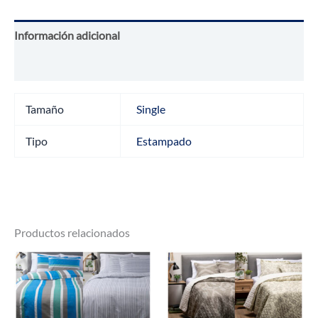
$105.960.
$74.172.
SINGLE
cantidad
Información adicional
Valoraciones (0)
Tamaño
Single
Tipo
Estampado
Productos relacionados