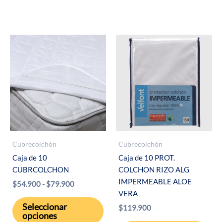
hasta
múltiples
$107.950
variantes.
Las
opciones
se
pueden
elegir
en
la
página
de
Cubrecolchón
Cubrecolchón
producto
Caja de 10
Caja de 10 PROT.
CUBRCOLCHON
COLCHON RIZO ALG
IMPERMEABLE ALOE
Rango
$
54.900
-
$
79.900
de
VERA
Este
precios:
Seleccionar
$
119.900
desde
producto
opciones
$54.900