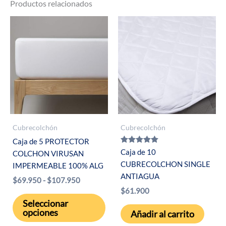
Productos relacionados
Cubrecolchón
Cubrecolchón
Caja de 5 PROTECTOR
Valorado con
Caja de 10
COLCHON VIRUSAN
5.00
CUBRECOLCHON SINGLE
de 5
IMPERMEABLE 100% ALG
ANTIAGUA
Rango
$
69.950
-
$
107.950
de
$
61.900
Este
precios:
Seleccionar
desde
producto
opciones
Añadir al carrito
$69.950
tiene