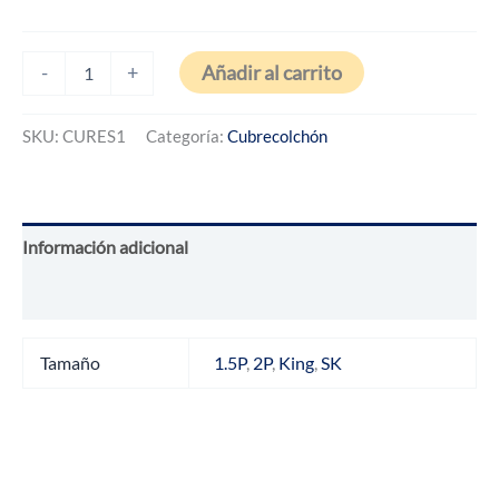
$92.450
hasta
Caja
Añadir al carrito
-
+
de
$132.450
5
PROTECTOR
SKU:
CURES1
Categoría:
Cubrecolchón
RESPIRA
100%ALG.
PEINADO
ORGANICO
cantidad
Información adicional
Valoraciones (0)
Tamaño
1.5P
,
2P
,
King
,
SK