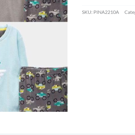
de
12
SKU:
PINA2210A
Cate
PIJAMA
INFANTIL
MICROPOLAR
NIÑO
cantidad