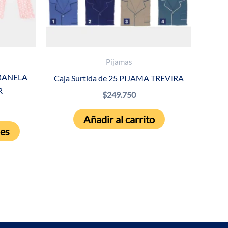
Pijamas
FRANELA
Caja Surtida de 25 PIJAMA TREVIRA
R
$
249.750
Añadir al carrito
Este
nes
producto
tiene
múltiples
variantes.
Las
opciones
se