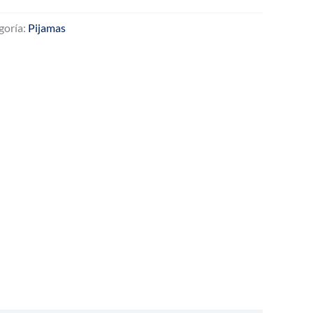
goría:
Pijamas