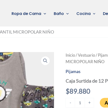
Ropa de Cama
Baño
Cocina
De
 INFANTIL MICROPOLAR NIÑO
Inicio
/
Vestuario
/
Pijam
MICROPOLAR NIÑO
Pijamas
Caja Surtida de 
$
89.880
Caja
A
-
+
Surtida