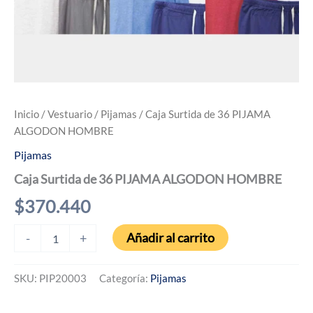
Inicio
/
Vestuario
/
Pijamas
/ Caja Surtida de 36 PIJAMA
ALGODON HOMBRE
Pijamas
Caja Surtida de 36 PIJAMA ALGODON HOMBRE
$
370.440
Caja
Añadir al carrito
-
+
Surtida
de
36
SKU:
PIP20003
Categoría:
Pijamas
PIJAMA
ALGODON