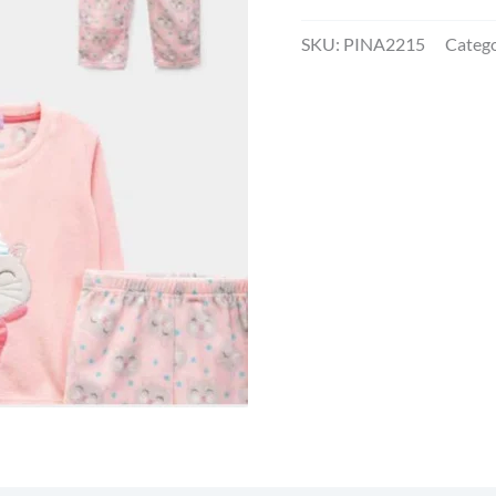
de
12
SKU:
PINA2215
Catego
PIJAMA
INFANTIL
MICROPOLAR
NIÑO
cantidad