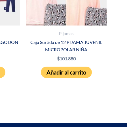
Pijamas
 ALGODON
Caja Surtida de 12 PIJAMA JUVENIL
MICROPOLAR NIÑA
$
101.880
Añadir al carrito