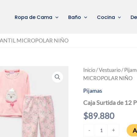
Ropa de Cama
Baño
Cocina
De
 INFANTIL MICROPOLAR NIÑO
Inicio
/
Vestuario
/
Pijam
MICROPOLAR NIÑO
Pijamas
Caja Surtida de 
$
89.880
Caja
A
-
+
Surtida