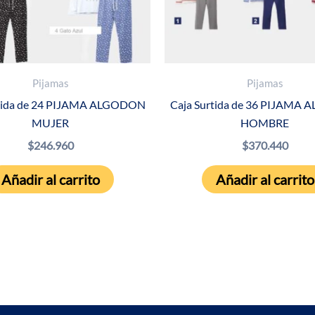
Pijamas
Pijamas
rtida de 24 PIJAMA ALGODON
Caja Surtida de 36 PIJAMA
MUJER
HOMBRE
$
246.960
$
370.440
Añadir al carrito
Añadir al carrito