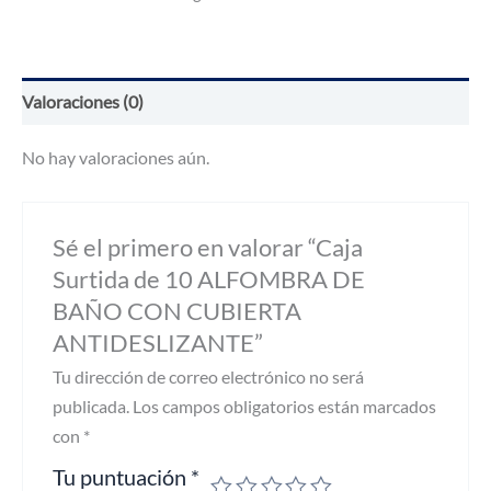
ALFOMBRA
DE
BAÑO
CON
CUBIERTA
Valoraciones (0)
ANTIDESLIZANTE
cantidad
No hay valoraciones aún.
Sé el primero en valorar “Caja
Surtida de 10 ALFOMBRA DE
BAÑO CON CUBIERTA
ANTIDESLIZANTE”
Tu dirección de correo electrónico no será
publicada.
Los campos obligatorios están marcados
con
*
Tu puntuación
*