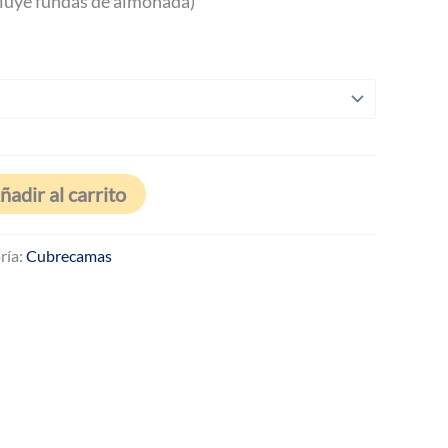
cluye fundas de almohada)
precios:
desde
$31.960
hasta
$44.800
ñadir al carrito
ría:
Cubrecamas