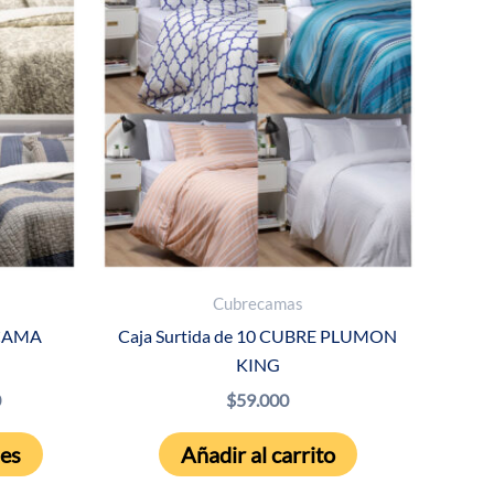
Cubrecamas
ECAMA
Caja Surtida de 10 CUBRE PLUMON
KING
Rango
0
$
59.000
de
Este
precios:
nes
Añadir al carrito
producto
desde
$127.960