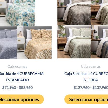
Cubrecamas
Cubrecamas
 Surtida de 4 CUBRECAMA
Caja Surtida de 4 CUBR
ESTAMPADO
SHERPA
Rango
$
71.960
-
$
83.960
$
127.960
-
$
137.96
de
Este
precios:
leccionar opciones
Seleccionar opcio
producto
desde
$71.960