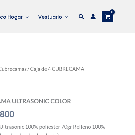
Buscar
co Hogar
Vestuario
Cubrecamas
/ Caja de 4 CUBRECAMA
CAMA ULTRASONIC COLOR
Rango
.800
de
Ultrasonic 100% poliester 70gr Relleno 100%