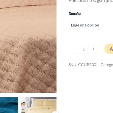
Policoton 100 gsm (in
Tamaño
Caja
A
-
+
de
4
CUBRECAMA
SKU:
CCUB330
Catego
ULTRASONIC
COLOR
cantidad