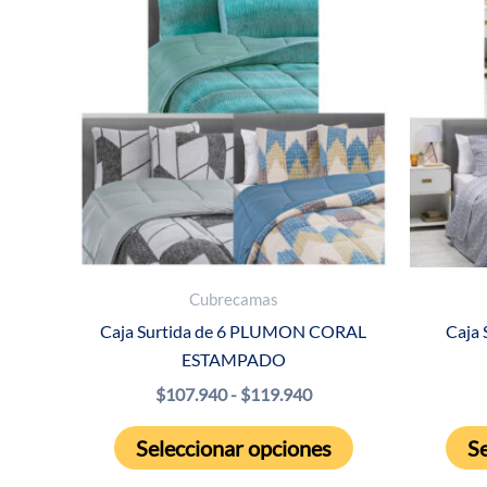
Cubrecamas
Caja Surtida de 6 PLUMON CORAL
Caja
ESTAMPADO
Rango
$
107.940
-
$
119.940
de
Este
precios:
Seleccionar opciones
Se
producto
desde
$107.940