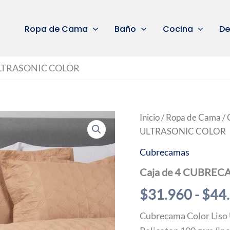
Ropa de Cama
Baño
Cocina
De
ULTRASONIC COLOR
Inicio
/
Ropa de Cama
/
ULTRASONIC COLOR
Cubrecamas
Caja de 4 CUBRE
$
31.960
-
$
44
Cubrecama Color Liso 