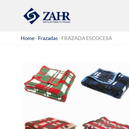
Ir
al
contenido
Home
-
Frazadas
-
FRAZADA ESCOCESA