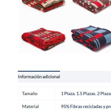
Información adicional
Valoraciones (0)
Tamaño
1 Plaza
,
1.5 Plazas
,
2 Plaza
Material
95% Fibras recicladas y p