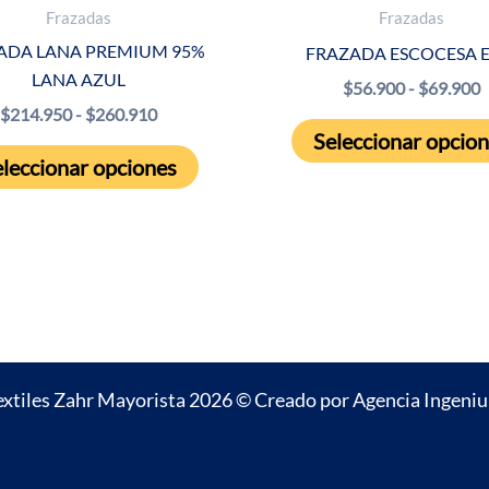
Frazadas
Frazadas
ADA LANA PREMIUM 95%
FRAZADA ESCOCESA 
LANA AZUL
R
$
56.900
-
$
69.900
d
Rango
$
214.950
-
$
260.910
p
de
Seleccionar opcio
Este
d
precios:
leccionar opciones
$
producto
desde
h
$214.950
tiene
$
hasta
múltiples
$260.910
variantes.
Las
opciones
se
extiles Zahr Mayorista 2026 © Creado por
Agencia Ingeni
pueden
elegir
en