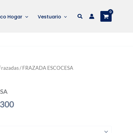
Buscar
co Hogar
Vestuario
Frazadas
/ FRAZADA ESCOCESA
SA
Rango
.300
de
precios: