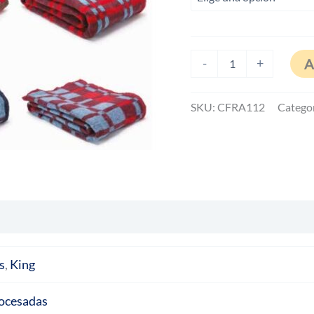
FRAZADA
A
-
+
ESCOCESA
cantidad
SKU:
CFRA112
Catego
s
,
King
rocesadas