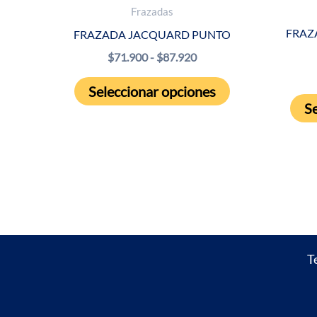
Frazadas
FRAZ
FRAZADA JACQUARD PUNTO
Rango
$
71.900
-
$
87.920
de
Este
precios:
Seleccionar opciones
producto
desde
Se
$71.900
tiene
hasta
múltiples
$87.920
variantes.
Las
opciones
se
pueden
T
elegir
en
la