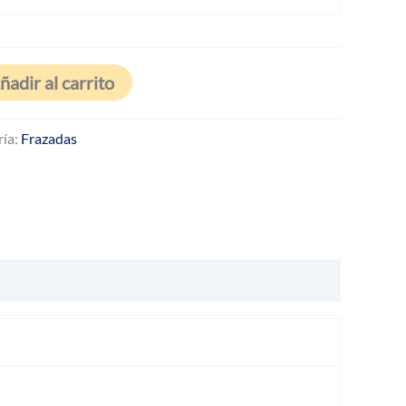
desde
$68.900
ñadir al carrito
hasta
ría:
Frazadas
$97.300