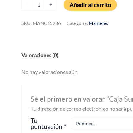
Caja
Añadir al carrito
-
+
Surtida
de
10
SKU:
MANC1523A
Categoría:
Manteles
MANTEL
CALADO
cantidad
Valoraciones (0)
No hay valoraciones aún.
Sé el primero en valorar “Caja
Tu dirección de correo electrónico no será pu
Tu
puntuación
*