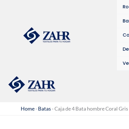
Ir
Ro
al
contenido
Ba
Co
De
Ve
Home
-
Batas
-
Caja de 4 Bata hombre Coral Gris