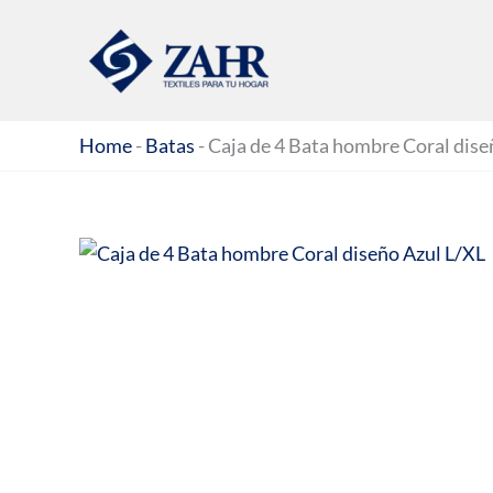
Ir
al
contenido
Home
-
Batas
-
Caja de 4 Bata hombre Coral dise