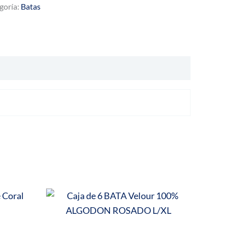
goría:
Batas