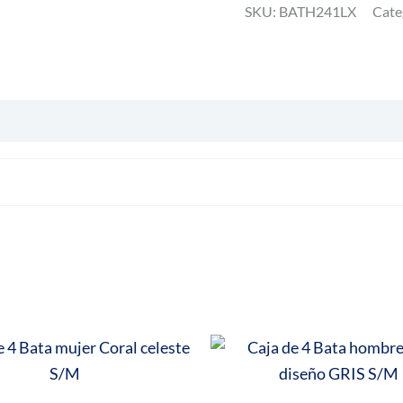
SKU:
BATH241LX
Cate
hombre
Coral
diseño
Azul
L/XL
cantidad