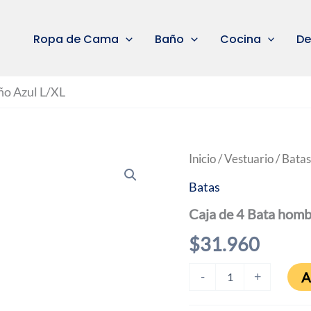
Ropa de Cama
Baño
Cocina
De
ño Azul L/XL
Inicio
/
Vestuario
/
Batas
Batas
Caja de 4 Bata homb
$
31.960
Caja
A
-
+
de
4
Bata