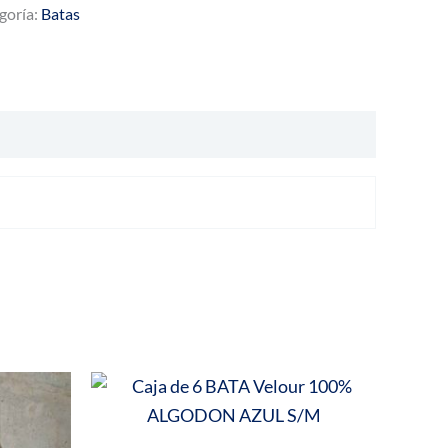
goría:
Batas