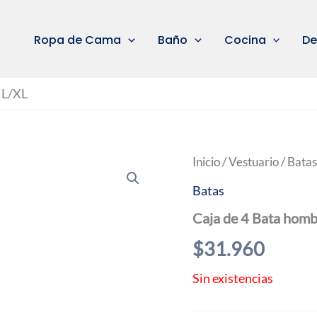
Ropa de Cama
Baño
Cocina
De
 L/XL
Inicio
/
Vestuario
/
Batas
Batas
Caja de 4 Bata homb
$
31.960
Sin existencias