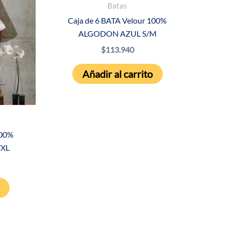
Batas
Caja de 6 BATA Velour 100%
ALGODON AZUL S/M
$
113.940
Añadir al carrito
100%
XL