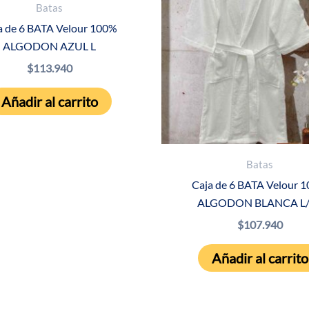
Batas
a de 6 BATA Velour 100%
ALGODON AZUL L
$
113.940
Añadir al carrito
Batas
Caja de 6 BATA Velour 
ALGODON BLANCA L/
$
107.940
Añadir al carrito