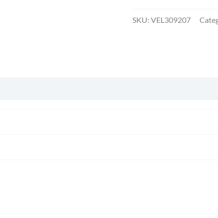
SKU:
VEL309207
Categ