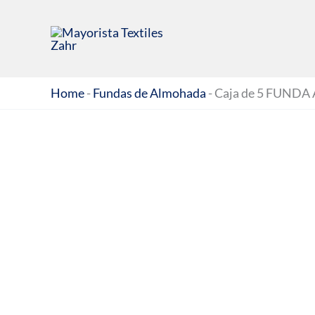
Ir
al
contenido
Home
-
Fundas de Almohada
-
Caja de 5 FUND