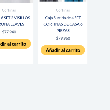
Cortinas
Cortinas
e 6 SET 2 VISILLOS
Caja Surtida de 4 SET
RONA LEAVES
CORTINAS DE CASA 6
PIEZAS
$
77.940
$
79.960
ir al carrito
Añadir al carrito