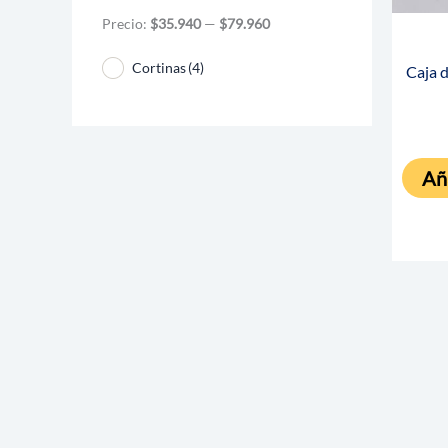
Precio:
$35.940
—
$79.960
Cortinas
(4)
Caja 
Aña